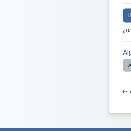
¿Ha
Al
Espa