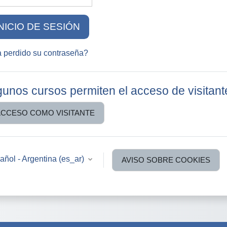
INICIO DE SESIÓN
 perdido su contraseña?
gunos cursos permiten el acceso de visitant
ACCESO COMO VISITANTE
ñol - Argentina ‎(es_ar)‎
AVISO SOBRE COOKIES