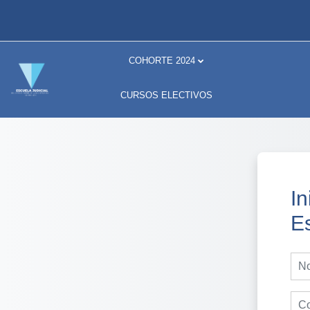
Salta al contenido principal
COHORTE 2024
CURSOS ELECTIVOS
In
E
Nom
Con