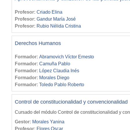
Profesor:
Criado Elina
Profesor:
Gandur María José
Profesor:
Rubio Nélida Cristina
Derechos Humanos
Formador:
Abramovich Víctor Ernesto
Formador:
Camuña Pablo
Formador:
López Claudia Inés
Formador:
Morales Diego
Formador:
Toledo Pablo Roberto
Control de constitucionalidad y convencionalidad
Cursado del módulo Control de constitucionalidad y co
Gestor:
Morales Yanina
Profesor:
Flores Oscar