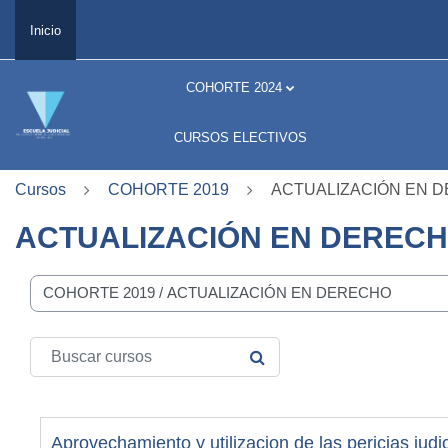
Salta al contenido principal
Inicio
COHORTE 2024
CURSOS ELECTIVOS
Cursos
COHORTE 2019
ACTUALIZACIÓN EN 
ACTUALIZACIÓN EN DEREC
orías del curso
Buscar cursos
BUSCAR CURSOS
Aprovechamiento y utilizacion de las pericias judi