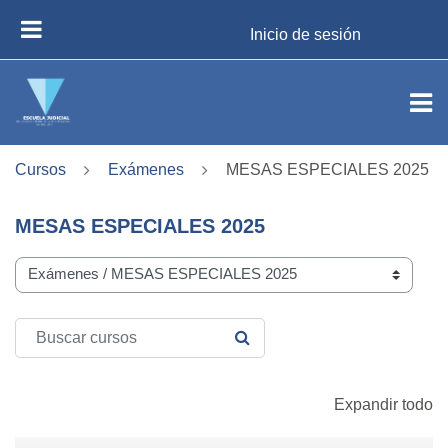
Salta al contenido principal
Inicio de sesión
PANEL LATERAL
Cursos
Exámenes
MESAS ESPECIALES 2025
MESAS ESPECIALES 2025
Categorías del curso
Buscar cursos
BUSCAR CURSOS
Expandir todo