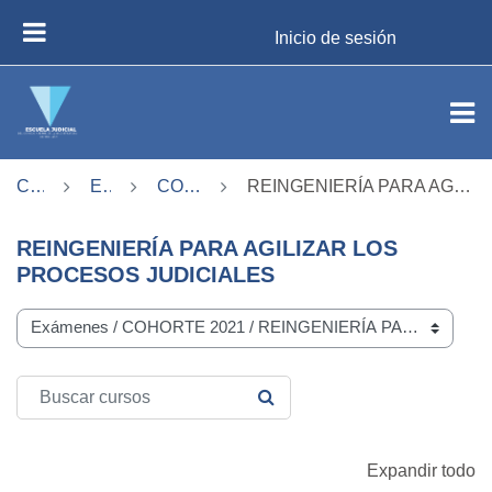
Salta al contenido principal
Inicio de sesión
PANEL LATERAL
Cursos
Exámenes
COHORTE 2021
REINGENIERÍA PARA AGILIZAR LOS PROCESOS JUDICIALES
REINGENIERÍA PARA AGILIZAR LOS
PROCESOS JUDICIALES
Categorías del curso
Buscar cursos
BUSCAR CURSOS
Expandir todo