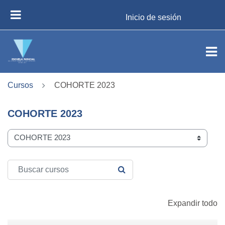
Salta al contenido principal
Inicio de sesión
PANEL LATERAL
Cursos
COHORTE 2023
COHORTE 2023
Categorías del curso
Buscar cursos
BUSCAR CURSOS
Expandir todo