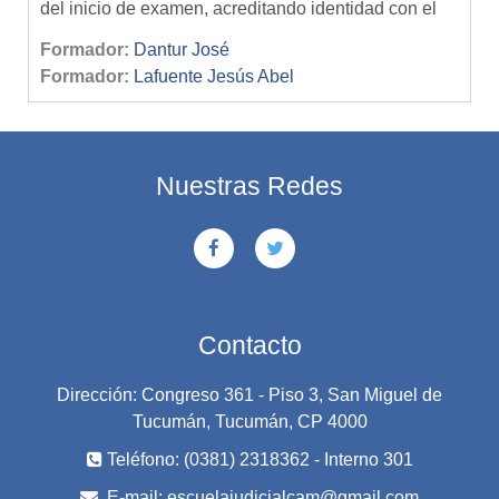
del inicio de examen, acreditando identidad con el
DNI
Formador:
Dantur José
El cupo máximo de alumnos permitidos para rendir
Formador:
Lafuente Jesús Abel
es de 30 (treinta)
Una vez completado el cupo deberá inscribirse para
rendir en otro turno.
- SIN EXCEPCIÓN -
Nuestras Redes
Contacto
Dirección: Congreso 361 - Piso 3, San Miguel de
Tucumán, Tucumán, CP 4000
Teléfono: (0381) 2318362 - Interno 301
E-mail:
escuelajudicialcam@gmail.com