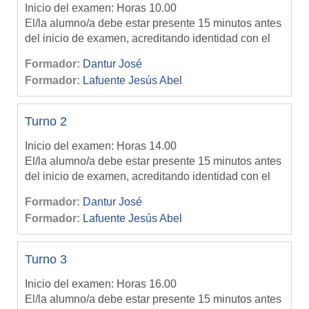
Inicio del examen: Horas 10.00
El/la alumno/a debe estar presente 15 minutos antes
del inicio de examen, acreditando identidad con el
DNI
Formador:
Dantur José
El cupo máximo de alumnos permitidos para rendir
Formador:
Lafuente Jesús Abel
es de 30 (treinta)
Una vez completado el cupo deberá inscribirse para
rendir en otro turno.
- SIN EXCEPCIÓN -
Turno 2
Inicio del examen: Horas 14.00
El/la alumno/a debe estar presente 15 minutos antes
del inicio de examen, acreditando identidad con el
DNI
Formador:
Dantur José
El cupo máximo de alumnos permitidos para rendir
Formador:
Lafuente Jesús Abel
es de 30 (treinta)
Una vez completado el cupo deberá inscribirse para
rendir en otro turno.
- SIN EXCEPCIÓN -
Turno 3
Inicio del examen: Horas 16.00
El/la alumno/a debe estar presente 15 minutos antes