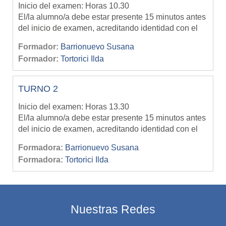
Inicio del examen: Horas 10.30
El/la alumno/a debe estar presente 15 minutos antes
del inicio de examen, acreditando identidad con el
DNI
Formador:
Barrionuevo Susana
El cupo máximo de alumnos permitidos para rendir
Formador:
Tortorici Ilda
es de 10 (diez)
Una vez completado el cupo deberá inscribirse para
rendir en otro turno.
-
SIN EXCEPCIÓN -
TURNO 2
NO SE PERMITEN CAMBIOS DE SEDE
Inicio del examen: Horas 13.30
El/la alumno/a debe estar presente 15 minutos antes
del inicio de examen, acreditando identidad con el
DNI
Formadora:
Barrionuevo Susana
El cupo máximo de alumnos permitidos para rendir
Formadora:
Tortorici Ilda
es de 10 (diez)
Una vez completado el cupo deberá inscribirse para
rendir en otro turno.
-
SIN EXCEPCIÓN -
NO SE PERMITEN CAMBIOS DE SEDE
Nuestras Redes