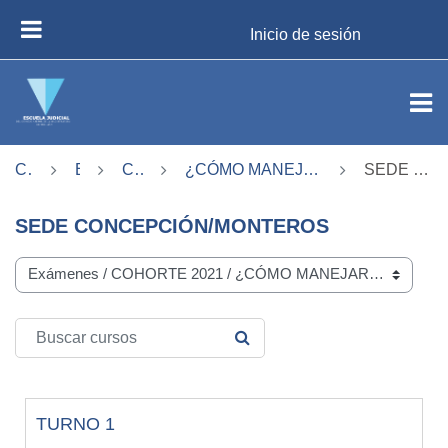
Salta al contenido principal
Inicio de sesión
PANEL LATERAL
Cursos
Exámenes
COHORTE 2021
¿CÓMO MANEJAR EL ESTRES DE LA FUNCIÓN JUDICIAL?
SEDE CONCEPCIÓN/MONTEROS
SEDE CONCEPCIÓN/MONTEROS
Categorías del curso
Buscar cursos
BUSCAR CURSOS
TURNO 1