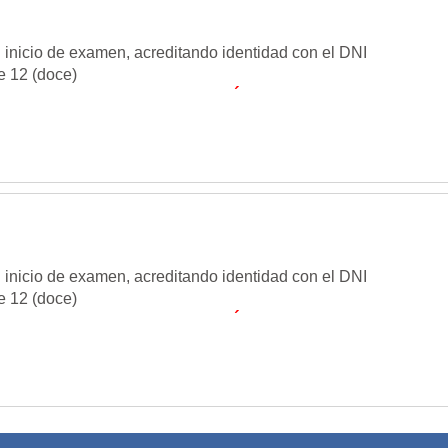
 inicio de examen, acreditando identidad con el DNI
e 12 (doce)
ir en otro turno.
-
SIN EXCEPCIÓN -
 inicio de examen, acreditando identidad con el DNI
e 12 (doce)
ir en otro turno.
-
SIN EXCEPCIÓN -