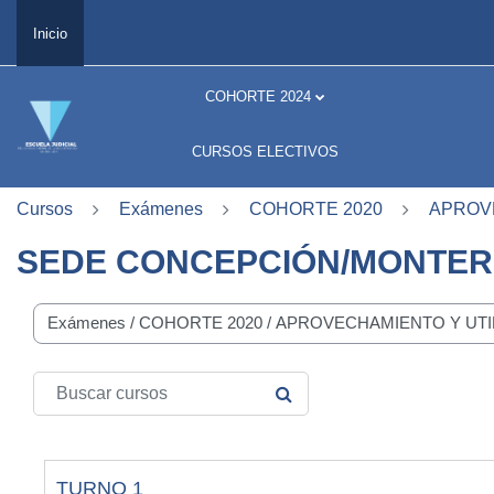
Salta al contenido principal
Inicio
COHORTE 2024
CURSOS ELECTIVOS
Cursos
Exámenes
COHORTE 2020
APROVE
SEDE CONCEPCIÓN/MONTE
orías del curso
Buscar cursos
BUSCAR CURSOS
TURNO 1