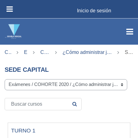
Salta al contenido principal
Inicio de sesión
PANEL LATERAL
Cursos
Exámenes
COHORTE 2020
¿Cómo administrar justicia desde una perspectiva de género?
SEDE CAPITAL
SEDE CAPITAL
Categorías del curso
Buscar cursos
BUSCAR CURSOS
TURNO 1