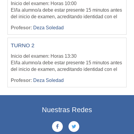
Inicio del examen: Horas 10:00
El/la alumno/a debe estar presente 15 minutos antes
del inicio de examen, acreditando identidad con el
DNI
Profesor:
Deza Soledad
El cupo máximo de alumnos permitidos para rendir
es de 36 (treinta y cinco)
Una vez completado el cupo deberá inscribirse para
TURNO 2
rendir en otro turno.
-
SIN EXCEPCIÓN -
NO SE PERMITEN CAMBIOS DE SEDE
Inicio del examen: Horas 13:30
El/la alumno/a debe estar presente 15 minutos antes
del inicio de examen, acreditando identidad con el
DNI
Profesor:
Deza Soledad
El cupo máximo de alumnos permitidos para rendir
es de 36 (treinta y cinco)
Una vez completado el cupo deberá inscribirse para
rendir en otro turno. - SIN EXCEPCIÓN -
Nuestras Redes
NO SE PERMITEN CAMBIOS DE SEDE