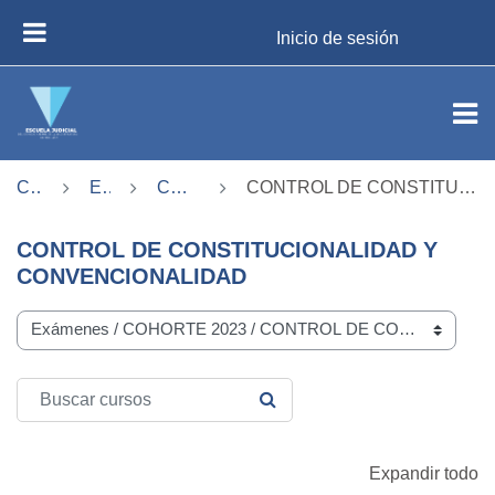
Salta al contenido principal
Inicio de sesión
PANEL LATERAL
Cursos
Exámenes
COHORTE 2023
CONTROL DE CONSTITUCIONALIDAD Y CONVENCIONALIDAD
CONTROL DE CONSTITUCIONALIDAD Y
CONVENCIONALIDAD
Categorías del curso
Buscar cursos
BUSCAR CURSOS
Expandir todo