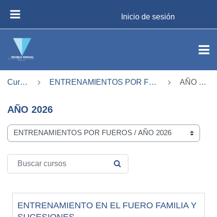
Salta al contenido principal
Inicio de sesión
PANEL LATERAL
Cursos
ENTRENAMIENTOS POR FUEROS
AÑO 2026
AÑO 2026
Categorías del curso
Buscar cursos
BUSCAR CURSOS
ENTRENAMIENTO EN EL FUERO FAMILIA Y
SUCESIONES