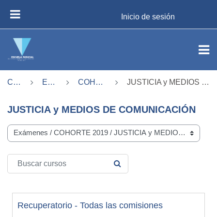
Salta al contenido principal
Inicio de sesión
PANEL LATERAL
Cursos
Exámenes
COHORTE 2019
JUSTICIA y MEDIOS DE COMUNICACIÓN
JUSTICIA y MEDIOS DE COMUNICACIÓN
Categorías del curso
Buscar cursos
BUSCAR CURSOS
Recuperatorio - Todas las comisiones