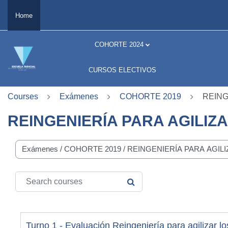
Skip to main content
Home
COHORTE 2024
CURSOS ELECTIVOS
Courses
Exámenes
COHORTE 2019
REING
REINGENIERÍA PARA AGILIZ
se categories
Search courses
SEARCH COURSES
Turno 1 - Evaluación Reingeniería para agilizar lo