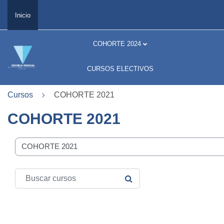
Salta al contenido principal
Inicio
COHORTE 2024
CURSOS ELECTIVOS
Cursos
COHORTE 2021
COHORTE 2021
orías del curso
Buscar cursos
BUSCAR CURSOS