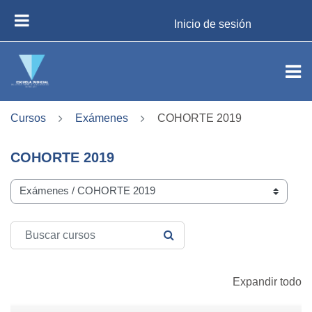
Salta al contenido principal
Inicio de sesión
PANEL LATERAL
Cursos
Exámenes
COHORTE 2019
COHORTE 2019
Categorías del curso
Buscar cursos
BUSCAR CURSOS
Expandir todo